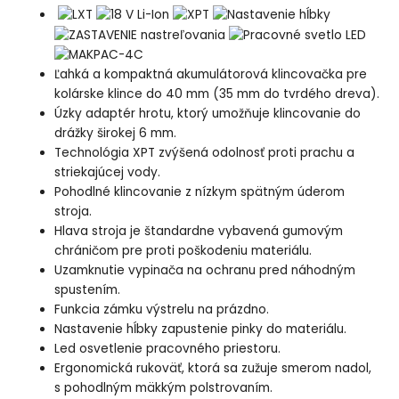
Ľahká a kompaktná akumulátorová klincovačka pre
kolárske klince do 40 mm (35 mm do tvrdého dreva).
Úzky adaptér hrotu, ktorý umožňuje klincovanie do
drážky širokej 6 mm.
Technológia XPT zvýšená odolnosť proti prachu a
striekajúcej vody.
Pohodlné klincovanie z nízkym spätným úderom
stroja.
Hlava stroja je štandardne vybavená gumovým
chráničom pre proti poškodeniu materiálu.
Uzamknutie vypinača na ochranu pred náhodným
spustením.
Funkcia zámku výstrelu na prázdno.
Nastavenie hĺbky zapustenie pinky do materiálu.
Led osvetlenie pracovného priestoru.
Ergonomická rukoväť, ktorá sa zužuje smerom nadol,
s pohodlným mäkkým polstrovaním.