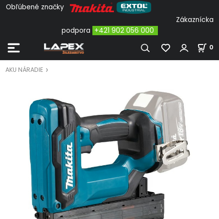
Obľúbené značky
Zákaznícka
podpora
+421 902 056 000
0
AKU NÁRADIE