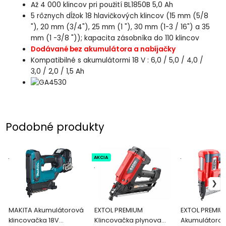
Až 4 000 klincov pri použití BL1850B 5,0 Ah
5 rôznych dĺžok 18 hlavičkových klincov (15 mm (5/8
"), 20 mm (3/4"), 25 mm (1 "), 30 mm (1-3 / 16") a 35
mm (1 -3/8 ")); kapacita zásobníka do 110 klincov
Dodávané bez akumulátora a nabíjačky
Kompatibilné s akumulátormi 18 V : 6,0 / 5,0 / 4,0 /
3,0 / 2,0 / 1,5 Ah
Podobné produkty
.
AKCIA
.
.
MAKITA Akumulátorová
EXTOL PREMIUM
EXTOL PREMIU
klincovačka 18V
Klincovačka plynova
Akumulátoro