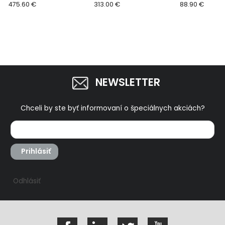
DPT353RFJ
475.60 €
80J 50-90mm klince
313.00 €
klincovačka/
88.90 €
8894580
ka SHARE 20V,
akumulátora 
nabíjačky 889
NEWSLETTER
Chceli by ste byť informovaní o špeciálnych akciách?
Prihlásiť
Odhlásiť