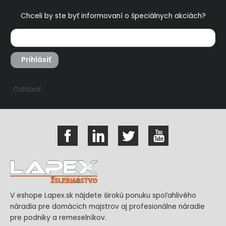
Chceli by ste byť informovaní o špeciálnych akciách?
Prihlásiť
Odhlásiť
V eshope Lapex.sk nájdete širokú ponuku spoľahlivého
náradia pre domácich majstrov aj profesionálne náradie
pre podniky a remeselníkov.