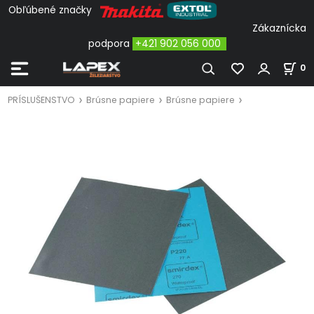
Obľúbené značky
Zákaznícka
podpora
+421 902 056 000
0
PRÍSLUŠENSTVO
Brúsne papiere
Brúsne papiere