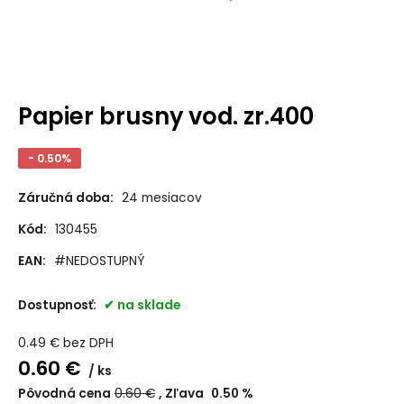
Papier brusny vod. zr.400
- 0.50%
Záručná doba:
24 mesiacov
Kód:
130455
EAN:
#NEDOSTUPNÝ
Dostupnosť:
na sklade
0.49
€
bez DPH
0.60
€
ks
Pôvodná cena
0.60
€
Zľava
0.50
%