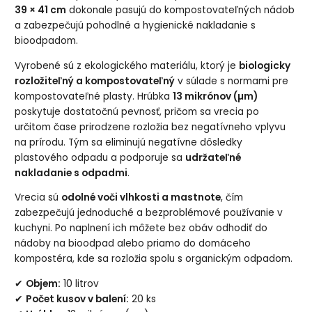
39 × 41 cm
dokonale pasujú do kompostovateľných nádob
a zabezpečujú pohodlné a hygienické nakladanie s
bioodpadom.
Vyrobené sú z ekologického materiálu, ktorý je
biologicky
rozložiteľný a kompostovateľný
v súlade s normami pre
kompostovateľné plasty. Hrúbka
13 mikrónov (µm)
poskytuje dostatočnú pevnosť, pričom sa vrecia po
určitom čase prirodzene rozložia bez negatívneho vplyvu
na prírodu. Tým sa eliminujú negatívne dôsledky
plastového odpadu a podporuje sa
udržateľné
nakladanie s odpadmi
.
Vrecia sú
odolné voči vlhkosti a mastnote
, čím
zabezpečujú jednoduché a bezproblémové používanie v
kuchyni. Po naplnení ich môžete bez obáv odhodiť do
nádoby na bioodpad alebo priamo do domáceho
kompostéra, kde sa rozložia spolu s organickým odpadom.
✔
Objem:
10 litrov
✔
Počet kusov v balení:
20 ks