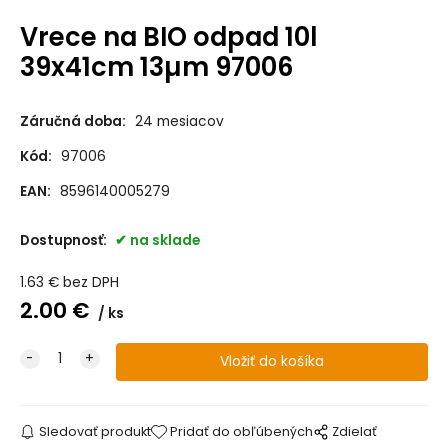
Vrece na BIO odpad 10l
39x41cm 13µm 97006
Záručná doba:
24 mesiacov
Kód:
97006
EAN:
8596140005279
Dostupnosť:
na sklade
1.63
€
bez DPH
2.00
€
ks
Sledovať produkt
Pridať do obľúbených
Zdielať