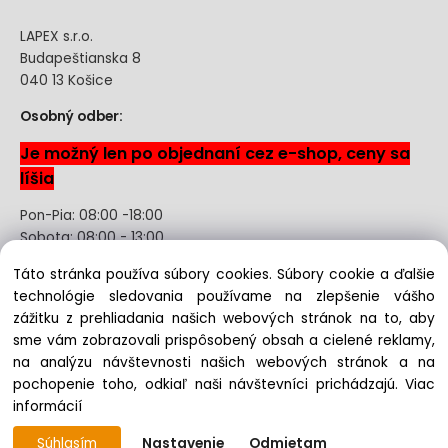
LAPEX s.r.o.
Budapeštianska 8
040 13 Košice
Osobný odber:
Je možný len po objednaní cez e-shop, ceny sa
líšia
Pon-Pia: 08:00 -18:00
Sobota: 08:00 - 13:00
Táto stránka používa súbory cookies. Súbory cookie a ďalšie
Odstúpenie od kúpnej zmluvy uzavretej na diaľku bez
technológie sledovania používame na zlepšenie vášho
registrácie
zážitku z prehliadania našich webových stránok na to, aby
sme vám zobrazovali prispôsobený obsah a cielené reklamy,
na analýzu návštevnosti našich webových stránok a na
pochopenie toho, odkiaľ naši návštevníci prichádzajú.
Viac
Copyright © 2022 lapex.sk, All rights reserved
informácií
Súhlasím
Nastavenie
Odmietam