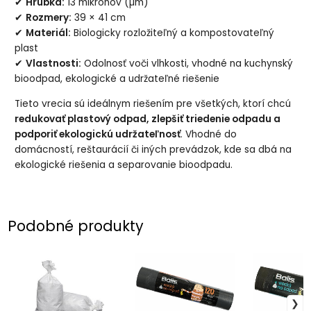
✔
Hrúbka:
13 mikrónov (µm)
✔
Rozmery:
39 × 41 cm
✔
Materiál:
Biologicky rozložiteľný a kompostovateľný
plast
✔
Vlastnosti:
Odolnosť voči vlhkosti, vhodné na kuchynský
bioodpad, ekologické a udržateľné riešenie
Tieto vrecia sú ideálnym riešením pre všetkých, ktorí chcú
redukovať plastový odpad, zlepšiť triedenie odpadu a
podporiť ekologickú udržateľnosť
. Vhodné do
domácností, reštaurácií či iných prevádzok, kde sa dbá na
ekologické riešenia a separovanie bioodpadu.
Podobné produkty