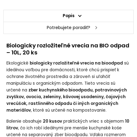
Popis
Potrebujete poradiť?
Biologicky rozložiteľné vrecia na BIO odpad
– 10L, 20 ks
Ekologické
biologicky rozložiteľné vrecia na bioodpad
sú
ideálnou voľbou pre domácnosti, ktoré chcú prispieť k
ochrane životného prostredia a zároveň si uľahčiť
manipuláciu s organickým odpadom. Tieto vrecia sú
určené na
zber kuchynského bioodpadu, potravinových
zvyškov, ovocia, zeleniny, kávovej usadeniny, čajových
vrecúšok, rastlinného odpadu či iných organických
materiálov
, ktoré sú určené na kompostovanie.
Balenie obsahuje
20 kusov
praktických vriec s objemom
10
litrov
, čo ich robí ideálnymi pre menšie kuchynské koše
určené na separovaný zber bioodpadu. Vďaka rozmerom