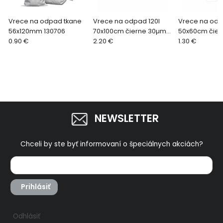
Vrece na odpad tkane
Vrece na odpad 120l
Vrece na odp
56x120mm 130706
70x100cm čierne 30µm
50x60cm čie
0.90 €
97003
2.20 €
97001
1.30 €
NEWSLETTER
Chceli by ste byť informovaní o špeciálnych akciách?
Prihlásiť
Odhlásiť