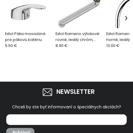
Extol Páka mosadzná
Extol Rameno výtokové
Extol Rameno
pre pákovú batériu
rovné, lesklý chróm,
horné, lesklý
5.50 €
200mm 81063
8.90 €
83072
13.00 €
NEWSLETTER
Chceli by ste byť informovaní o špeciálnych akciách?
Prihlásiť