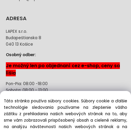
ADRESA
LAPEX s.r.o.
Budapeštianska 8
040 13 Košice
Osobný odber:
Je možný len po objednaní cez e-shop, ceny sa
líšia
Pon-Pia: 08:00 -18:00
Sobota: 08:00 - 13:00
Táto stránka používa súbory cookies. Súbory cookie a ďalšie
Odstúpenie od kúpnej zmluvy uzavretej na diaľku bez
technológie sledovania používame na zlepšenie vášho
registrácie
zážitku z prehliadania našich webových stránok na to, aby
sme vám zobrazovali prispôsobený obsah a cielené reklamy,
na analýzu návštevnosti našich webových stránok a na