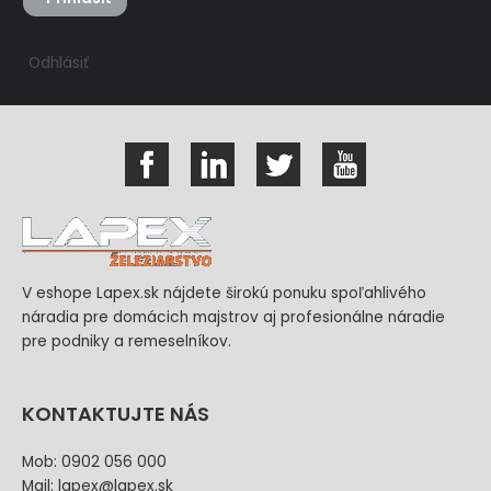
Odhlásiť
V eshope Lapex.sk nájdete širokú ponuku spoľahlivého
náradia pre domácich majstrov aj profesionálne náradie
pre podniky a remeselníkov.
KONTAKTUJTE NÁS
Mob: 0902 056 000
Mail: lapex@lapex.sk