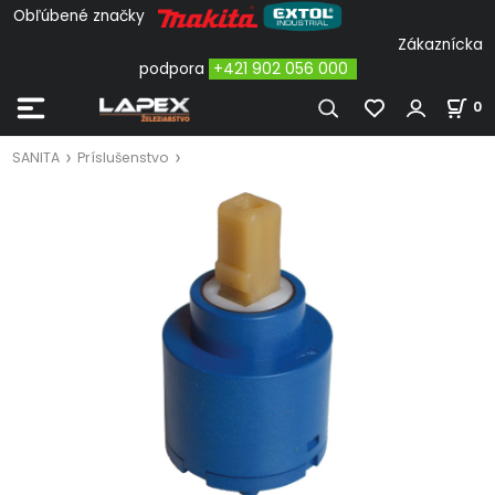
Obľúbené značky
Zákaznícka
podpora
+421 902 056 000
0
SANITA
Príslušenstvo