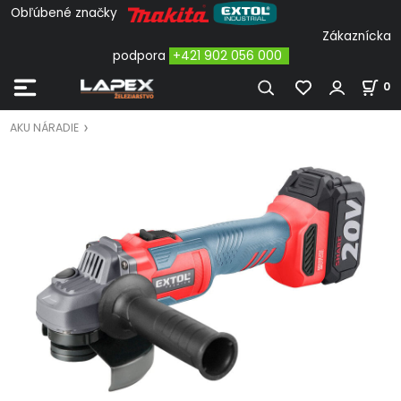
Obľúbené značky
Zákaznícka
podpora
+421 902 056 000
0
AKU NÁRADIE