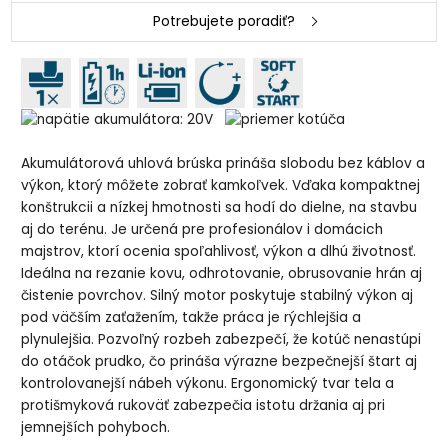
Potrebujete poradiť?
Akumulátorová uhlová brúska prináša slobodu bez káblov a
výkon, ktorý môžete zobrať kamkoľvek. Vďaka kompaktnej
konštrukcii a nízkej hmotnosti sa hodí do dielne, na stavbu
aj do terénu. Je určená pre profesionálov i domácich
majstrov, ktorí ocenia spoľahlivosť, výkon a dlhú životnosť.
Ideálna na rezanie kovu, odhrotovanie, obrusovanie hrán aj
čistenie povrchov. Silný motor poskytuje stabilný výkon aj
pod väčším zaťažením, takže práca je rýchlejšia a
plynulejšia. Pozvoľný rozbeh zabezpečí, že kotúč nenastúpi
do otáčok prudko, čo prináša výrazne bezpečnejší štart aj
kontrolovanejší nábeh výkonu. Ergonomický tvar tela a
protišmyková rukoväť zabezpečia istotu držania aj pri
jemnejších pohyboch.