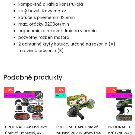
kompaktná a ľahká konštrukcia
silný bezuhlíkový motor
kotúče s priemerom 125mm
max. otáčky 8200ot/min
ergonomická rukoväť tlmiaca vibrácie
pozvoľný rozbeh motora
2 ochranné kryty kotúča, určené na rezanie (A)
a rovinné brúsenie (B)
Podobné produkty
- 11%
- 11%
- 11%
DOPRAVA ZADARMO
AKCIA
DOPRAVA ZADARM
PROCRAFT Aku bruska
PROCRAFT Aku uhlová
PROCRAFT Uh
úhlová10x řezný, 4x
brúska 20V 125mm (bez
brúskaPWA22