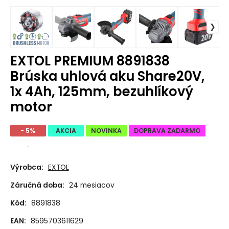
EXTOL PREMIUM 8891838
Brúska uhlová aku Share20V,
1x 4Ah, 125mm, bezuhlíkový
motor
- 5%
AKCIA
NOVINKA
DOPRAVA ZADARMO
.
Výrobca:
EXTOL
Záručná doba:
24 mesiacov
Kód:
8891838
EAN:
8595703611629