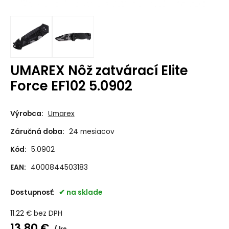
UMAREX Nôž zatvárací Elite
Force EF102 5.0902
Výrobca:
Umarex
Záručná doba:
24 mesiacov
Kód:
5.0902
EAN:
4000844503183
Dostupnosť:
na sklade
11.22
€
bez DPH
13.80
€