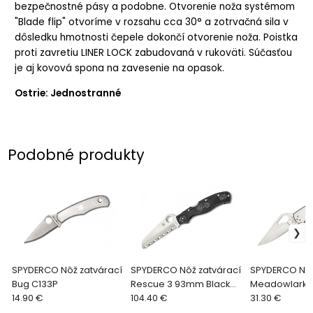
bezpečnostné pásy a podobne. Otvorenie noža systémom
"Blade flip" otvoríme v rozsahu cca 30° a zotrvačná sila v
dôsledku hmotnosti čepele dokončí otvorenie noža. Poistka
proti zavretiu LINER LOCK zabudovaná v rukoväti. Súčasťou
je aj kovová spona na zavesenie na opasok.
Ostrie: Jednostranné
Podobné produkty
SPYDERCO Nôž zatvárací
SPYDERCO Nôž zatvárací
SPYDERCO Nôž
Bug C133P
Rescue 3 93mm Black
Meadowlark 2
14.90 €
C14SBK3
104.40 €
31.30 €