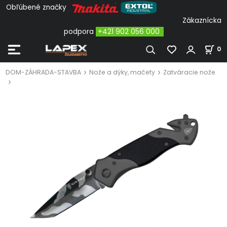
Obľúbené značky
Zákaznícka
podpora
+421 902 056 000
0
DOM-ZÁHRADA-STAVBA
Nože a dýky, mačety
Zatváracie nože