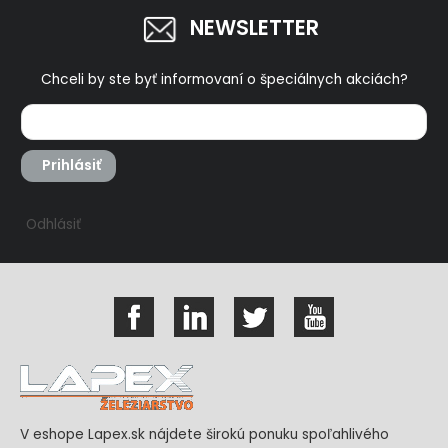
NEWSLETTER
Chceli by ste byť informovaní o špeciálnych akciách?
Prihlásiť
Odhlásiť
V eshope Lapex.sk nájdete širokú ponuku spoľahlivého