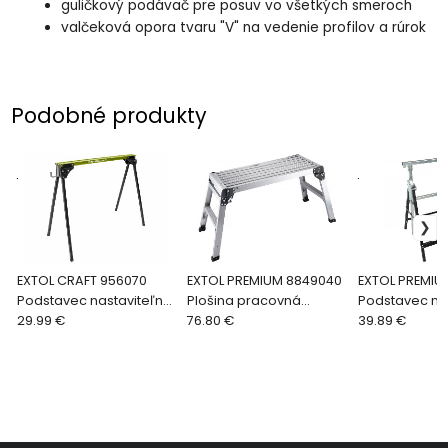
guličkový podávač pre posuv vo všetkých smeroch
valčeková opora tvaru "V" na vedenie profilov a rúrok
Podobné produkty
.
.
EXTOL CRAFT 956070
EXTOL PREMIUM 8849040
EXTOL PREMIU
Podstavec nastaviteľný
Plošina pracovná
Podstavec na
skladací 450kg šírka
29.99 €
hliníková, nosnosť 150kg
76.80 €
skladací 200k
39.89 €
55/45mm
cm