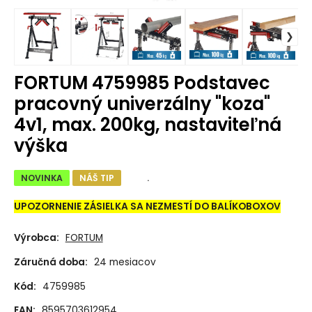
FORTUM 4759985 Podstavec
pracovný univerzálny "koza"
4v1, max. 200kg, nastaviteľná
výška
NOVINKA
NÁŠ TIP
.
UPOZORNENIE ZÁSIELKA SA NEZMESTÍ DO BALÍKOBOXOV
Výrobca:
FORTUM
Záručná doba:
24 mesiacov
Kód:
4759985
EAN:
8595703612954