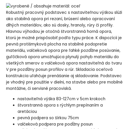
Robustný pracovný podstavec s nastaviteľnou výškou slúži
ako stabilná opora pri rezaní, brúsení alebo opracovaní
dlhých materiálov, ako sú dosky, hranoly, rúry či profily.
Hlavnou výhodou je otočná štvorstranná horná opora,
ktorú je možné prispôsobiť podľa typu práce. K dispozícii je
pevná protišmyková plocha na stabilné podopretie
materiálu, valčeková opora pre ľahké pozdĺžne posúvanie,
guľôčková opora umožňujúca plynulý pohyb materiálu do
všetkých smerov a valčeková opora nastaviteľná do tvaru
V pre pozdĺžny posun profilov a rúr. Skladacia oceľová
konštrukcia uľahčuje prenášanie aj skladovanie. Podstavec
je vhodný pre použitie v dielni, na stavbe alebo pre mobilné
montážne, či servisné pracoviská.
nastaviteľná výška 83-127cm v 5cm krokoch
štvorstranná opora s rýchlym prepínaním a
aretáciou
pevná podpera so šírkou 75cm
valčeková podpera pre podĺžny posun