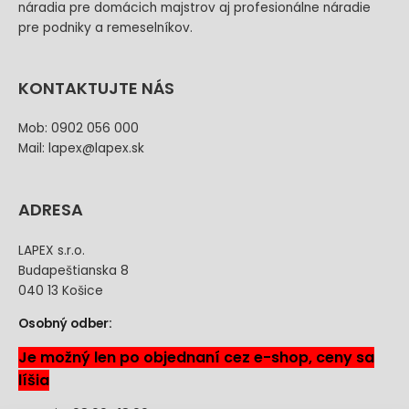
náradia pre domácich majstrov aj profesionálne náradie
pre podniky a remeselníkov.
KONTAKTUJTE NÁS
Mob: 0902 056 000
Mail: lapex@lapex.sk
ADRESA
LAPEX s.r.o.
Budapeštianska 8
040 13 Košice
Osobný odber:
Je možný len po objednaní cez e-shop, ceny sa
líšia