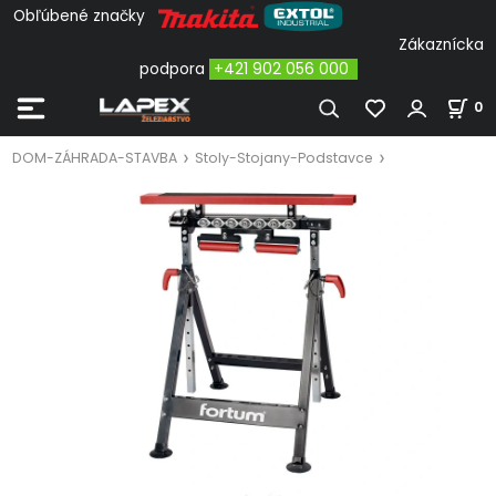
Obľúbené značky
Zákaznícka
podpora
+421 902 056 000
0
DOM-ZÁHRADA-STAVBA
Stoly-Stojany-Podstavce