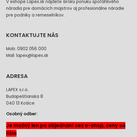
V eshope Lapex.sk nájdete širokú ponuku spoľahlivého
náradia pre domácich majstrov aj profesionálne náradie
pre podniky a remeselníkov.
KONTAKTUJTE NÁS
Mob: 0902 056 000
Mail: lapex@lapex.sk
ADRESA
LAPEX s.r.o.
Budapeštianska 8
040 13 Košice
Osobný odber:
Je možný len po objednaní cez e-shop, ceny sa
líšia