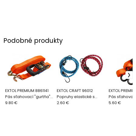
Podobné produkty
EXTOL PREMIUM 8861141
EXTOL CRAFT 96012
EXTOL PREMIUM
Pás sťahovací "gurtňa"
Popruhy elastické s
Pás sťahovací
2 háky, 5m, 35mm, max.
9.80 €
hákmi, 2-dielna sada,
2.60 €
2 háky, 5m, 
5.60 €
2000kg
120cm
800kg