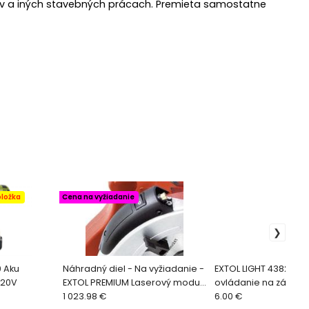
dov a iných stavebných prácach. Premieta samostatne
oložka
Cena na vyžiadanie
 Aku
Náhradný diel - Na vyžiadanie -
EXTOL LIGHT 43820 Di
 20V
EXTOL PREMIUM Laserový modul
ovládanie na zásuvk
k Píle kotúčovej 8893001L
1 023.98 €
6.00 €