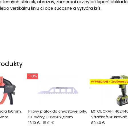
tenných skriniek, obrazov, zameraní roviny pri lepení obkla
lebo vertikálnu líniu či obe súčasne a vytvára kríž.
rodukty
- 13%
VYPREDANÉ - Zrušena p
.
acia 150mm,
Pílový plátok do chvostovej píly,
EXTOL CRAFT 402440
05mm
SK plátky, 305x50x1,5mm
Vŕtačka/Skrutkovač
13.10 €
15.01 €
80.40 €