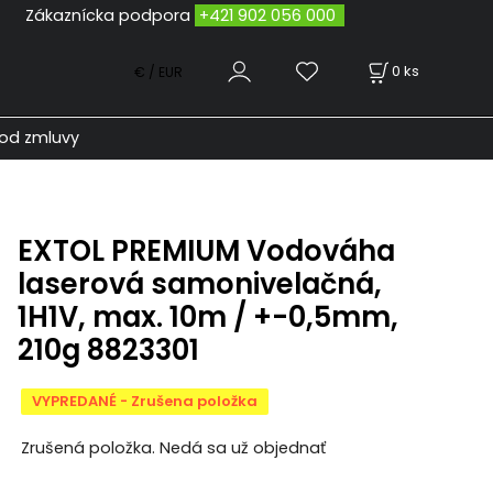
odpora
+421 902 056 000
0
ks
€ / EUR
od zmluvy
EXTOL PREMIUM Vodováha
laserová samonivelačná,
1H1V, max. 10m / +-0,5mm,
210g 8823301
VYPREDANÉ - Zrušena položka
Zrušená položka. Nedá sa už objednať