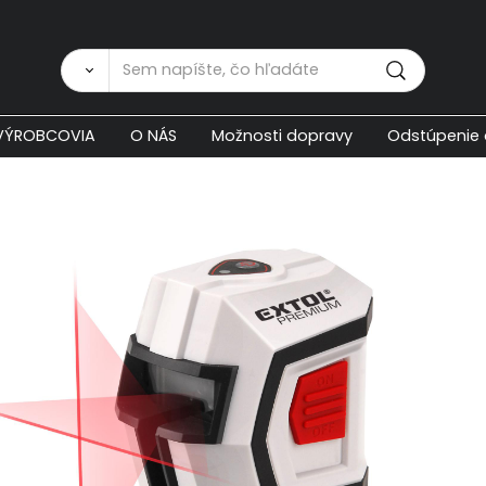
Zákaznícka p
VÝROBCOVIA
O NÁS
Možnosti dopravy
Odstúpenie 