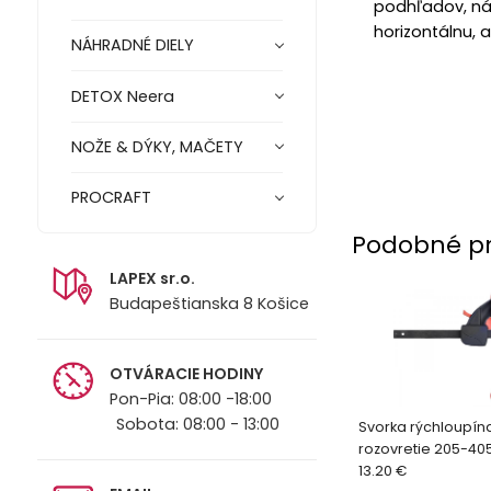
podhľadov, nás
horizontálnu, a
NÁHRADNÉ DIELY
DETOX Neera
NOŽE & DÝKY, MAČETY
PROCRAFT
Podobné p
LAPEX sr.o.
Budapeštianska 8 Košice
OTVÁRACIE HODINY
Pon-Pia: 08:00 -18:00
Sobota: 08:00 - 13:00
Svorka rýchloupín
rozovretie 205-4
13.20 €