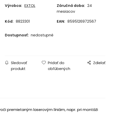
Výrobca:
EXTOL
Záručná doba:
24
mesiacov
Kód:
8823301
EAN:
8595126972567
Dostupnosť:
nedostupné
Sledovať
Pridať do
Zdielať
produkt
obľúbených
voči premietaným laserovým líniám, napr. pri montáži