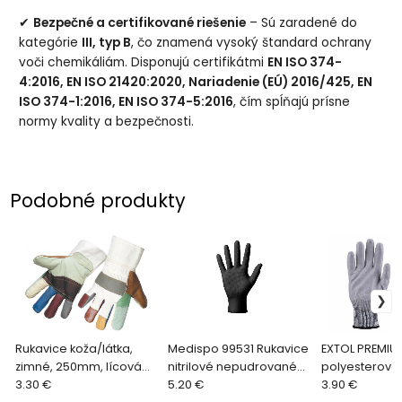
✔
Bezpečné a certifikované riešenie
– Sú zaradené do
kategórie
III, typ B
, čo znamená vysoký štandard ochrany
voči chemikáliám. Disponujú certifikátmi
EN ISO 374-
4:2016, EN ISO 21420:2020, Nariadenie (EÚ) 2016/425, EN
ISO 374-1:2016, EN ISO 374-5:2016
, čím spĺňajú prísne
normy kvality a bezpečnosti.
Podobné produkty
Rukavice koža/látka,
Medispo 99531 Rukavice
EXTOL PREMIU
zimné, 250mm, lícová
nitrilové nepudrované
polyesterové
hovädzia koža, teplá
3.30 €
čierne, veľ. M
5.20 €
polomáčané 
3.90 €