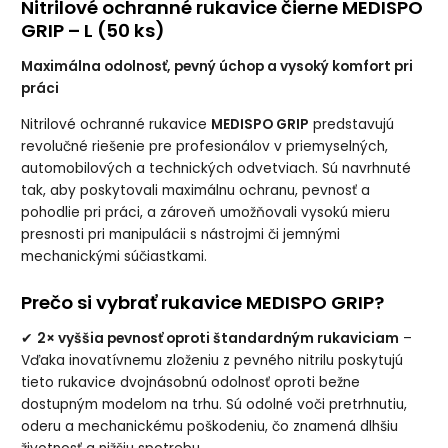
Nitrilové ochranné rukavice čierne MEDISPO
GRIP – L (50 ks)
Maximálna odolnosť, pevný úchop a vysoký komfort pri
práci
Nitrilové ochranné rukavice
MEDISPO GRIP
predstavujú
revolučné riešenie pre profesionálov v priemyselných,
automobilových a technických odvetviach. Sú navrhnuté
tak, aby poskytovali maximálnu ochranu, pevnosť a
pohodlie pri práci, a zároveň umožňovali vysokú mieru
presnosti pri manipulácii s nástrojmi či jemnými
mechanickými súčiastkami.
Prečo si vybrať rukavice MEDISPO GRIP?
✔
2× vyššia pevnosť oproti štandardným rukaviciam
–
Vďaka inovatívnemu zloženiu z pevného nitrilu poskytujú
tieto rukavice dvojnásobnú odolnosť oproti bežne
dostupným modelom na trhu. Sú odolné voči pretrhnutiu,
oderu a mechanickému poškodeniu, čo znamená dlhšiu