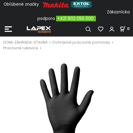
Obľúbené značky
Zákaznícka
podpora
+421 902 056 000
0
DOM-ZÁHRADA-STAVBA
Ochranné pracovné pomôcky
Pracovné rukavice