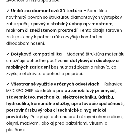
životnosť a nižšiu spotrebu.
✔
Unikátna diamantová 3D textúra
– Špeciálne
navrhnutý povrch so štruktúrou diamantových výstupkov
zabezpečuje
pevný a stabilný úchop aj v mastnom,
mokrom či znečistenom prostredí
. Tento dizajn zároveň
znižuje sklony k poteniu rúk a zvyšuje komfort pri
dlhodobom nosení.
✔
Dotyková kompatibilita
– Moderná štruktúra materiálu
umožňuje pohodlné používanie
dotykových displejov a
mobilných zariadení
bez nutnosti zloženia rukavíc, čo
zvyšuje efektivitu a pohodlie pri práci.
✔
Všestranné využitie v rôznych odvetviach
– Rukavice
MEDISPO GRIP sú ideálne pre
automobilový priemysel,
stavebníctvo, mechaniku, elektrotechniku, údržbu,
hydrauliku, komunálne služby, upratovacie spoločnosti,
potravinársku výrobu či technické a hygienické
prevádzky
. Poskytujú ochranu pred rôznymi chemikáliami,
olejmi, mazivami, ako aj pred baktériami, vírusmi a
plesňami.