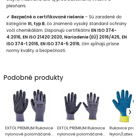
plesňami.
✔
Bezpečné a certifikované riešenie
– Sú zaradené do
kategórie
III, typ B
, čo znamená vysoký štandard ochrany
voči chemikáliám. Disponujú certifikátmi
EN ISO 374-
4:2016, EN ISO 21420:2020, Nariadenie (EÚ) 2016/425, EN
ISO 374-1:2016, EN ISO 374-5:2016
, čím spĺňajú prísne
normy kvality a bezpečnosti.
Podobné produkty
EXTOL PREMIUM Rukavice
EXTOL PREMIUM Rukavice
Rukavice pra
nylonové polomáčané
nylonové polomáčané
Nylon/Latex zimné