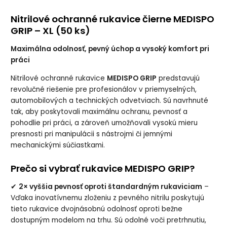
Nitrilové ochranné rukavice čierne MEDISPO
GRIP – XL (50 ks)
Maximálna odolnosť, pevný úchop a vysoký komfort pri
práci
Nitrilové ochranné rukavice
MEDISPO GRIP
predstavujú
revolučné riešenie pre profesionálov v priemyselných,
automobilových a technických odvetviach. Sú navrhnuté
tak, aby poskytovali maximálnu ochranu, pevnosť a
pohodlie pri práci, a zároveň umožňovali vysokú mieru
presnosti pri manipulácii s nástrojmi či jemnými
mechanickými súčiastkami.
Prečo si vybrať rukavice MEDISPO GRIP?
✔
2× vyššia pevnosť oproti štandardným rukaviciam
–
Vďaka inovatívnemu zloženiu z pevného nitrilu poskytujú
tieto rukavice dvojnásobnú odolnosť oproti bežne
dostupným modelom na trhu. Sú odolné voči pretrhnutiu,