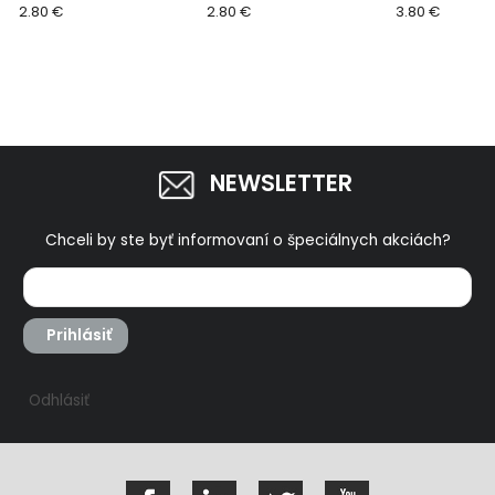
11" 8856683
2.80 €
8" 8856680
2.80 €
11veľkost 995
3.80 €
NEWSLETTER
Chceli by ste byť informovaní o špeciálnych akciách?
Prihlásiť
Odhlásiť