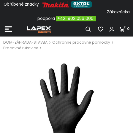
Obľúbené značky
Zákaznícka
podpora
+421 902 056 000
0
DOM-ZÁHRADA-STAVBA
Ochranné pracovné pomôcky
Pracovné rukavice