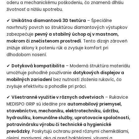
oderu a mechanickému poškodeniu, čo znamená dlhšiu
životnosť a nižšiu spotrebu.
✔
Unikátna diamantová 3D textúra
– Špeciálne
navrhnutý povrch so štruktúrou diamantových výstupkov
zabezpečuje
pevný a stabilný úchop aj v mastnom,
mokrom či znečistenom prostredí
. Tento dizajn zároveň
znižuje sklony k poteniu rúk a zvyšuje komfort pri
dlhodobom nosení.
✔
Dotyková kompatibilita
– Moderná štruktúra materiálu
umožňuje pohodlné používanie
dotykových displejov a
mobilných zariadení
bez nutnosti zloženia rukavíc, čo
zvyšuje efektivitu a pohodlie pri práci.
✔
Všestranné využitie v rôznych odvetviach
– Rukavice
MEDISPO GRIP sú ideálne pre
automobilový priemysel,
stavebníctvo, mechaniku, elektrotechniku, údržbu,
hydrauliku, komunálne služby, upratovacie spoločnosti,
potravinársku výrobu či technické a hygienické
prevádzky
. Poskytujú ochranu pred rôznymi chemikáliami,
olejmi, mazivami, ako aj pred baktériami, vírusmi a