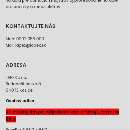
náradia pre domácich majstrov aj profesionálne náradie
pre podniky a remeselníkov.
KONTAKTUJTE NÁS
Mob: 0902 056 000
Mail: lapex@lapex.sk
ADRESA
LAPEX s.r.o.
Budapeštianska 8
040 13 Košice
Osobný odber:
Je možný len po objednaní cez e-shop, ceny sa
líšia
Pon-Pia: 08:00 -18:00