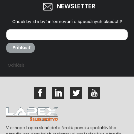
NEWSLETTER
Chceli by ste byť informovaní o špeciálnych akciách?
Prihlásiť
Odhlásiť
V eshope Lapex.sk nájdete širokú ponuku spoľahlivého