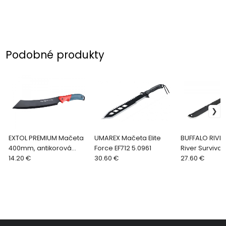
Podobné produkty
EXTOL PREMIUM Mačeta
UMAREX Mačeta Elite
BUFFALO RIVE
400mm, antikorová
Force EF712 5.0961
River Surviva
čepeľ, s puzdrom,
14.20 €
30.60 €
27.60 €
8877202