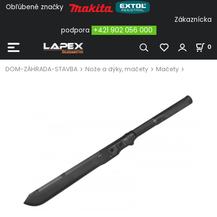
Obľúbené značky
Zákaznícka
podpora
+421 902 056 000
0
DOM-ZÁHRADA-STAVBA
Nože a dýky, mačety
Mačety