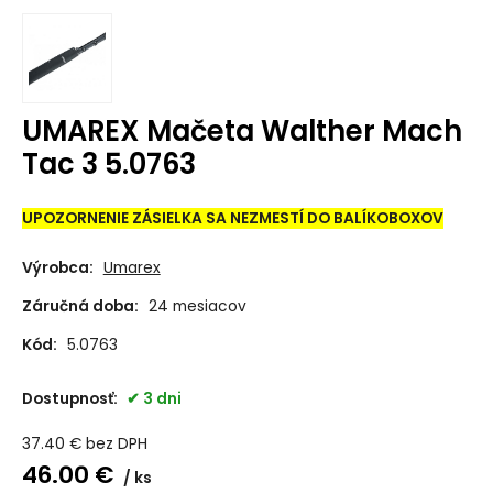
UMAREX Mačeta Walther Mach
Tac 3 5.0763
UPOZORNENIE ZÁSIELKA SA NEZMESTÍ DO BALÍKOBOXOV
Výrobca:
Umarex
Záručná doba:
24 mesiacov
Kód:
5.0763
Dostupnosť:
3 dni
37.40
€
bez DPH
46.00
€
ks