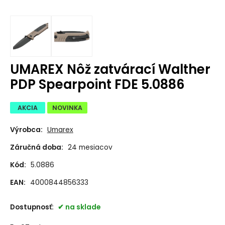
UMAREX Nôž zatvárací Walther
PDP Spearpoint FDE 5.0886
AKCIA
NOVINKA
Výrobca:
Umarex
Záručná doba:
24 mesiacov
Kód:
5.0886
EAN:
4000844856333
Dostupnosť:
na sklade