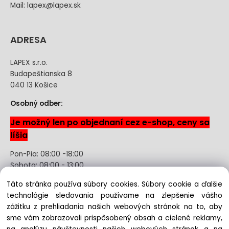
Mail: lapex@lapex.sk
ADRESA
LAPEX s.r.o.
Budapeštianska 8
040 13 Košice
Osobný odber:
Je možný len po objednaní cez e-shop, ceny sa
líšia
Pon-Pia: 08:00 -18:00
Sobota: 08:00 - 13:00
Táto stránka používa súbory cookies. Súbory cookie a ďalšie
Odstúpenie od kúpnej zmluvy uzavretej na diaľku bez
technológie sledovania používame na zlepšenie vášho
registrácie
zážitku z prehliadania našich webových stránok na to, aby
sme vám zobrazovali prispôsobený obsah a cielené reklamy,