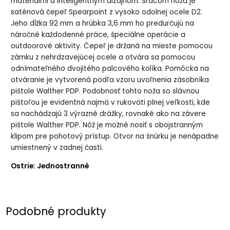
materiálmi a inteligentným dizajnom. Srdcom noža je
saténová čepeľ Spearpoint z vysoko odolnej ocele D2.
Jeho dĺžka 92 mm a hrúbka 3,6 mm ho predurčujú na
náročné každodenné práce, špeciálne operácie a
outdoorové aktivity. Čepeľ je držaná na mieste pomocou
zámku z nehrdzavejúcej ocele a otvára sa pomocou
odnímateľného dvojitého palcového kolíka. Pomôcka na
otváranie je vytvorená podľa vzoru uvoľnenia zásobníka
pištole Walther PDP. Podobnosť tohto noža so slávnou
pištoľou je evidentná najmä v rukoväti plnej veľkosti, kde
sa nachádzajú 3 výrazné drážky, rovnaké ako na závere
pištole Walther PDP. Nôž je možné nosiť s obojstranným
klipom pre pohotový prístup. Otvor na šnúrku je nenápadne
umiestnený v zadnej časti.
Ostrie: Jednostranné
Podobné produkty