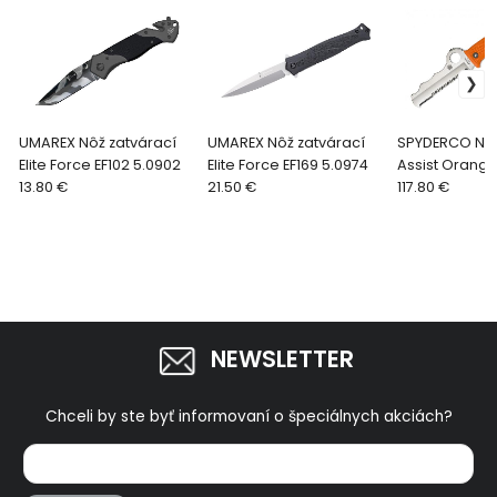
UMAREX Nôž zatvárací
UMAREX Nôž zatvárací
SPYDERCO Nôž
Elite Force EF102 5.0902
Elite Force EF169 5.0974
Assist Orang
13.80 €
21.50 €
117.80 €
NEWSLETTER
Chceli by ste byť informovaní o špeciálnych akciách?