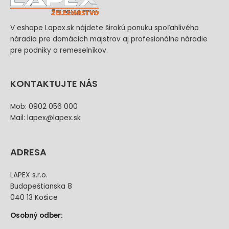
V eshope Lapex.sk nájdete širokú ponuku spoľahlivého
náradia pre domácich majstrov aj profesionálne náradie
pre podniky a remeselníkov.
KONTAKTUJTE NÁS
Mob: 0902 056 000
Mail: lapex@lapex.sk
ADRESA
LAPEX s.r.o.
Budapeštianska 8
040 13 Košice
Osobný odber: