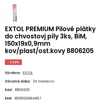
EXTOL PREMIUM Pilové plátky
do chvostovj píly 3ks, BiM,
150x19x0,9mm
kov/plast/ost.kovy 8806205
- 3.30%
Výrobca:
EXTOL
Záručná doba:
24 mesiacov
Kód:
8806205
EAN:
8595126984867