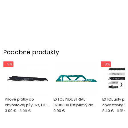
Podobné produkty
- 3%
- 8%
Pílové plátky do
EXTOL INDUSTRIAL
EXTOL Listy pil
chvostovej píly 3ks, HCS,
8706300 List pílový do
chvostovky 5
150x19x1,2mm
3.00 €
3.09 €
chvostovej píly,
9.90 €
8.40 €
9.15 €
305x50x1,5mm, 20
zubov, SK plátky